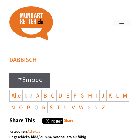
DABBISCH
Embed
Alle
0-9
A
B
C
D
E
F
G
H
I
J
K
L
M
N
O
P
Q
R
S
T
U
V
W
X
Y
Z
Share This
Share
Kategorien
Adjektiv
ungeschickt/ blöd/ dumm/ bescheuert/ einfältig