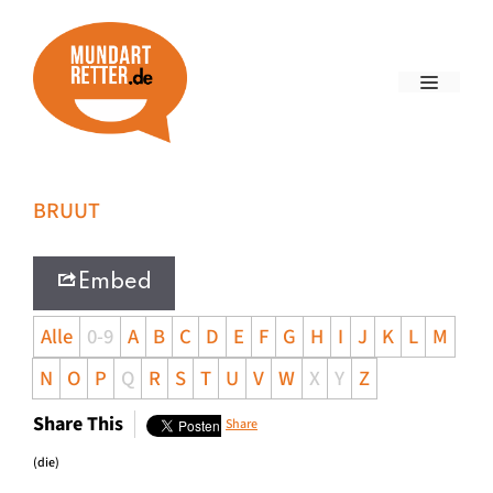
BRUUT
Embed
Alle
0-9
A
B
C
D
E
F
G
H
I
J
K
L
M
N
O
P
Q
R
S
T
U
V
W
X
Y
Z
Share This
Share
(die)