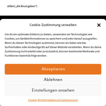
stillen(„die Brust geben“)
Impressum
|
Datenschu
tz
Cookie-Zustimmung verwalten
Um dir ein optimales Erlebnis zu bieten, verwenden wir Technologien wie
© 2026, Mundartretter.de
Cookies, um Geräteinformationen zu speichern und/oder darauf zuzugreifen.
Wenn du diesen Technologien zustimmst, können wir Daten wie das
Surfverhalten oder eindeutige IDs auf dieser Website verarbeiten. Wenn du deine
Zustimmung nicht erteilst oder zurückziehst, können bestimmte Merkmale und
Funktionen beeinträchtigt werden.
Akzeptieren
Ablehnen
Einstellungen ansehen
Cookie-Richtlinie
Datenschutz
Impressum