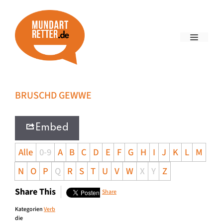
BRUSCHD GEWWE
Embed
Alle
0-9
A
B
C
D
E
F
G
H
I
J
K
L
M
N
O
P
Q
R
S
T
U
V
W
X
Y
Z
Share This
Share
Kategorien
Verb
die