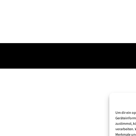
Um dir ein o
Geräteinform
zustimmst, kö
verarbeiten.
Merkmale und