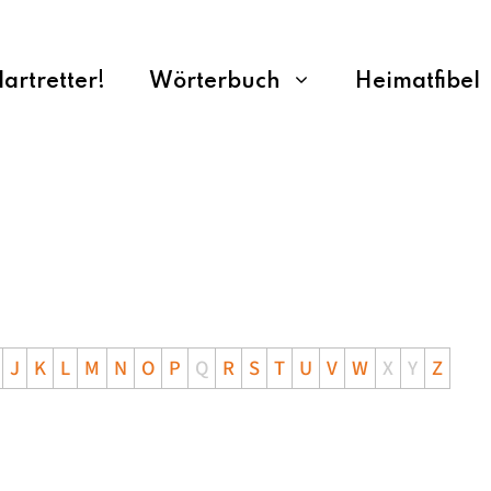
rtretter!
Wörterbuch
Heimatfibel
J
K
L
M
N
O
P
Q
R
S
T
U
V
W
X
Y
Z