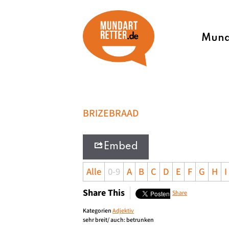
Munda
BRIZEBRAAD
Embed
Alle
0-9
A
B
C
D
E
F
G
H
I
Share This
Share
Kategorien
Adjektiv
sehr breit/ auch: betrunken