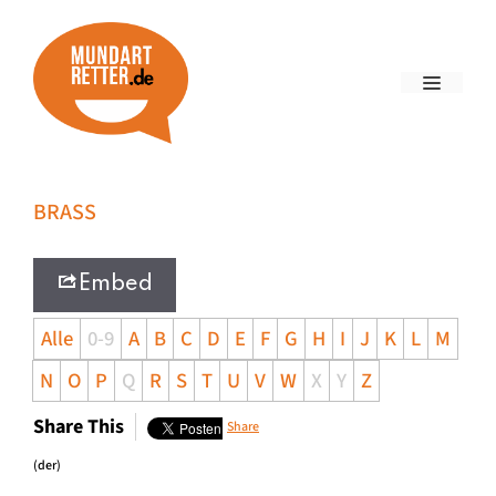
BRASS
Embed
Alle
0-9
A
B
C
D
E
F
G
H
I
J
K
L
M
N
O
P
Q
R
S
T
U
V
W
X
Y
Z
Share This
Share
(der)