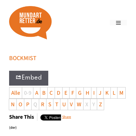
BOCKMIST
Embed
Alle
0-9
A
B
C
D
E
F
G
H
I
J
K
L
M
N
O
P
Q
R
S
T
U
V
W
X
Y
Z
Share This
Share
(der)