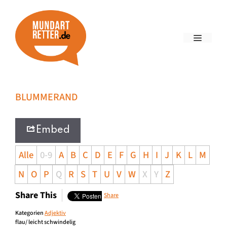
BLUMMERAND
Embed
Alle
0-9
A
B
C
D
E
F
G
H
I
J
K
L
M
N
O
P
Q
R
S
T
U
V
W
X
Y
Z
Share This
Share
Kategorien
Adjektiv
flau/ leicht schwindelig