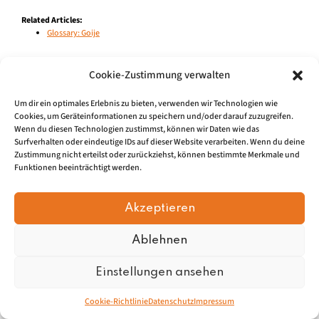
Related Articles:
Glossary: Goije
Cookie-Zustimmung verwalten
Impressum
|
Datenschu
tz
Um dir ein optimales Erlebnis zu bieten, verwenden wir Technologien wie
Cookies, um Geräteinformationen zu speichern und/oder darauf zuzugreifen.
Wenn du diesen Technologien zustimmst, können wir Daten wie das
© 2026, Mundartretter.de
Surfverhalten oder eindeutige IDs auf dieser Website verarbeiten. Wenn du deine
Zustimmung nicht erteilst oder zurückziehst, können bestimmte Merkmale und
Funktionen beeinträchtigt werden.
Akzeptieren
Ablehnen
Einstellungen ansehen
Cookie-Richtlinie
Datenschutz
Impressum