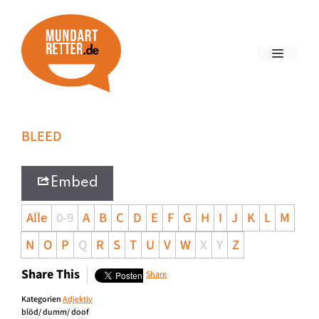
BLEED
Embed
Alle
0-9
A
B
C
D
E
F
G
H
I
J
K
L
M
N
O
P
Q
R
S
T
U
V
W
X
Y
Z
Share This
Share
Kategorien
Adjektiv
blöd/ dumm/ doof