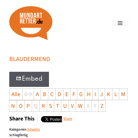
BLAUDERMEND
Embed
Alle
0-9
A
B
C
D
E
F
G
H
I
J
K
L
M
N
O
P
Q
R
S
T
U
V
W
X
Y
Z
Share This
Share
Kategorien
Adjektiv
schlagfertig