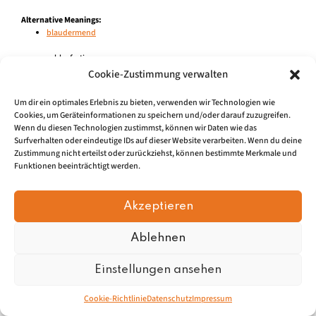
Alternative Meanings:
blaudermend
schlagfertig
Cookie-Zustimmung verwalten
Um dir ein optimales Erlebnis zu bieten, verwenden wir Technologien wie
Cookies, um Geräteinformationen zu speichern und/oder darauf zuzugreifen.
Impressum
|
Datenschu
tz
Wenn du diesen Technologien zustimmst, können wir Daten wie das
Surfverhalten oder eindeutige IDs auf dieser Website verarbeiten. Wenn du deine
Zustimmung nicht erteilst oder zurückziehst, können bestimmte Merkmale und
© 2026, Mundartretter.de
Funktionen beeinträchtigt werden.
Akzeptieren
Ablehnen
Einstellungen ansehen
Cookie-Richtlinie
Datenschutz
Impressum