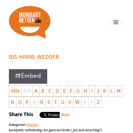
BIS-HINNE-WEDDER
Embed
Alle
0-9
A
B
C
D
E
F
G
H
I
J
K
L
M
N
O
P
Q
R
S
T
U
V
W
X
Y
Z
Share This
Share
Kategorien
Adjektiv
komplett/ vollständig/ bis ganz ans Ende („bis zum Anschlag“)