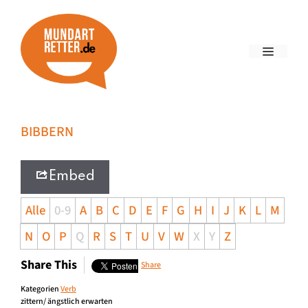
BIBBERN
Embed
Alle
0-9
A
B
C
D
E
F
G
H
I
J
K
L
M
N
O
P
Q
R
S
T
U
V
W
X
Y
Z
Share This
Share
Kategorien
Verb
zittern/ ängstlich erwarten