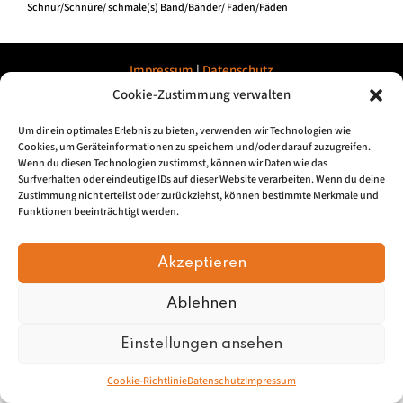
Schnur/Schnüre/ schmale(s) Band/Bänder/ Faden/Fäden
Impressum
|
Datenschu
tz
Cookie-Zustimmung verwalten
© 2026, Mundartretter.de
Um dir ein optimales Erlebnis zu bieten, verwenden wir Technologien wie
Cookies, um Geräteinformationen zu speichern und/oder darauf zuzugreifen.
Wenn du diesen Technologien zustimmst, können wir Daten wie das
Surfverhalten oder eindeutige IDs auf dieser Website verarbeiten. Wenn du deine
Zustimmung nicht erteilst oder zurückziehst, können bestimmte Merkmale und
Funktionen beeinträchtigt werden.
Akzeptieren
Ablehnen
Einstellungen ansehen
Cookie-Richtlinie
Datenschutz
Impressum