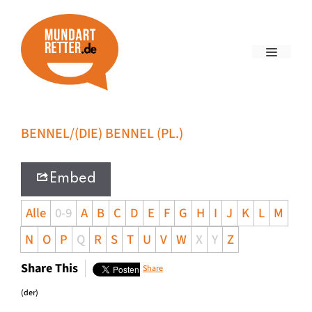
BENNEL/(DIE) BENNEL (PL.)
Embed
Alle
0-9
A
B
C
D
E
F
G
H
I
J
K
L
M
N
O
P
Q
R
S
T
U
V
W
X
Y
Z
Share This
Share
(der)