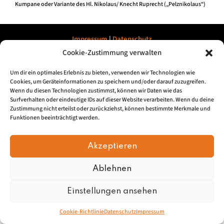
Kumpane oder Variante des Hl. Nikolaus/ Knecht Ruprecht („Pelznikolaus“)
Impressum
|
Datenschu
tz
Cookie-Zustimmung verwalten
© 2026, Mundartretter.de
Um dir ein optimales Erlebnis zu bieten, verwenden wir Technologien wie
Cookies, um Geräteinformationen zu speichern und/oder darauf zuzugreifen.
Wenn du diesen Technologien zustimmst, können wir Daten wie das
Surfverhalten oder eindeutige IDs auf dieser Website verarbeiten. Wenn du deine
Zustimmung nicht erteilst oder zurückziehst, können bestimmte Merkmale und
Funktionen beeinträchtigt werden.
Akzeptieren
Ablehnen
Einstellungen ansehen
Cookie-Richtlinie
Datenschutz
Impressum