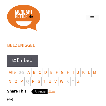
BELZENIGGEL
Embed
Alle
0-9
A
B
C
D
E
F
G
H
I
J
K
L
M
N
O
P
Q
R
S
T
U
V
W
X
Y
Z
Share This
Share
(der)