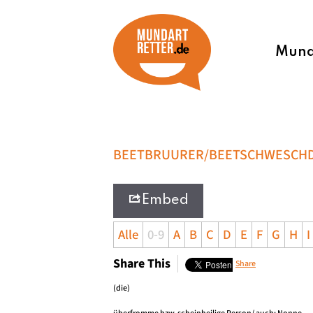
Munda
BEETBRUURER/BEETSCHWESCH
Embed
Alle
0-9
A
B
C
D
E
F
G
H
I
Share This
Share
(die)