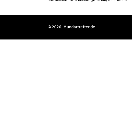
überfromme bzw. scheinheilige Person/ auch: Nonne
© 2026, Mundartretter.de