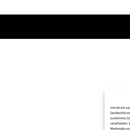
Um dir ein o
Geräteinform
zustimmst, kö
verarbeiten.
Merkmale und