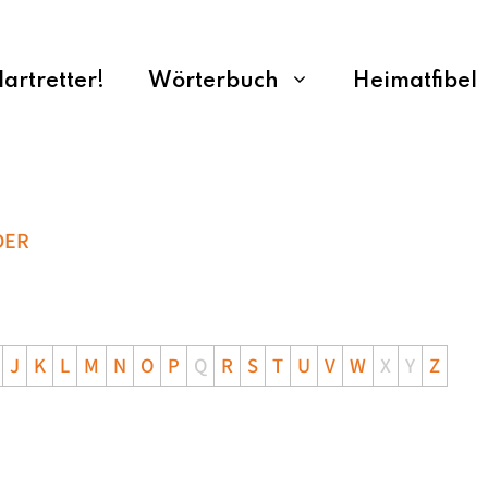
rtretter!
Wörterbuch
Heimatfibel
DER
J
K
L
M
N
O
P
Q
R
S
T
U
V
W
X
Y
Z