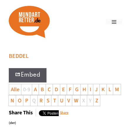
BEDDEL
Embed
Alle
0-9
A
B
C
D
E
F
G
H
I
J
K
L
M
N
O
P
Q
R
S
T
U
V
W
X
Y
Z
Share This
Share
(der)