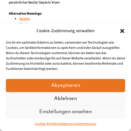
persönlicher Besitz/ Gepäck/ Kram
Alternative Meanings:
Beddel
(der)
Cookie-Zustimmung verwalten
persönlicher Besitz/ Gepäck/ Kram
Um dir ein optimales Erlebnis zu bieten, verwenden wir Technologien wie
Cookies, um Geräteinformationen zu speichern und/oder darauf zuzugreifen.
Wenn du diesen Technologien zustimmst, können wir Daten wie das
Surfverhalten oder eindeutige IDs auf dieser Website verarbeiten. Wenn du deine
Impressum
|
Datenschu
tz
Zustimmung nicht erteilst oder zurückziehst, können bestimmte Merkmale und
Funktionen beeinträchtigt werden.
© 2026, Mundartretter.de
Akzeptieren
Ablehnen
Einstellungen ansehen
Cookie-Richtlinie
Datenschutz
Impressum