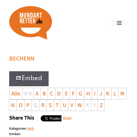
BECHERN
Embed
Alle
0-9
A
B
C
D
E
F
G
H
I
J
K
L
M
N
O
P
Q
R
S
T
U
V
W
X
Y
Z
Share This
Share
Kategorien
Verb
trinken