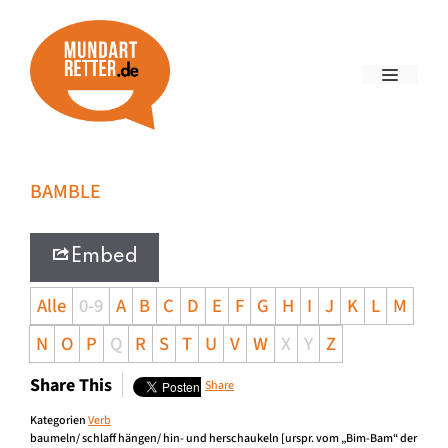
BAMBLE
Embed
Alle
0-9
A
B
C
D
E
F
G
H
I
J
K
L
M
N
O
P
Q
R
S
T
U
V
W
X
Y
Z
Share This
Share
Kategorien
Verb
baumeln/ schlaff hängen/ hin- und herschaukeln [urspr. vom „Bim-Bam“ der