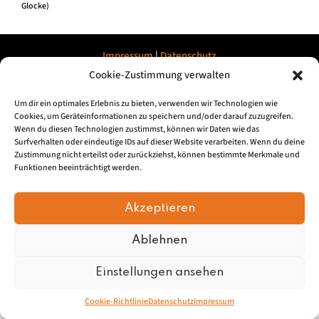
Glocke)
Impressum
|
Datenschu
tz
Cookie-Zustimmung verwalten
© 2026, Mundartretter.de
Um dir ein optimales Erlebnis zu bieten, verwenden wir Technologien wie
Cookies, um Geräteinformationen zu speichern und/oder darauf zuzugreifen.
Wenn du diesen Technologien zustimmst, können wir Daten wie das
Surfverhalten oder eindeutige IDs auf dieser Website verarbeiten. Wenn du deine
Zustimmung nicht erteilst oder zurückziehst, können bestimmte Merkmale und
Funktionen beeinträchtigt werden.
Akzeptieren
Ablehnen
Einstellungen ansehen
Cookie-Richtlinie
Datenschutz
Impressum