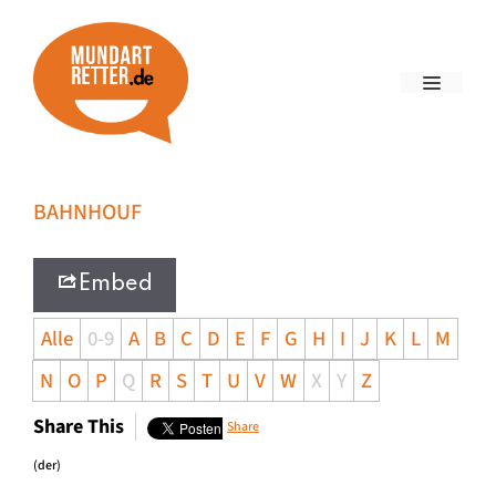
BAHNHOUF
Embed
Alle
0-9
A
B
C
D
E
F
G
H
I
J
K
L
M
N
O
P
Q
R
S
T
U
V
W
X
Y
Z
Share This
Share
(der)