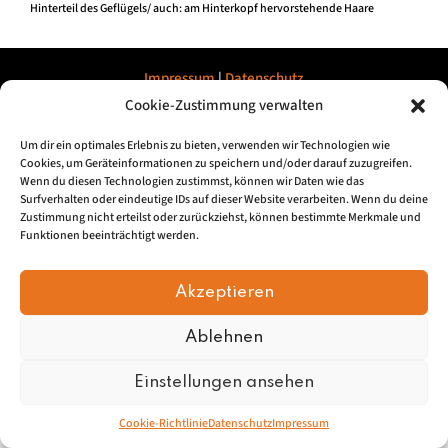
Hinterteil des Geflügels/ auch: am Hinterkopf hervorstehende Haare
Impressum
|
Datenschu
tz
Cookie-Zustimmung verwalten
© 2026, Mundartretter.de
Um dir ein optimales Erlebnis zu bieten, verwenden wir Technologien wie
Cookies, um Geräteinformationen zu speichern und/oder darauf zuzugreifen.
Wenn du diesen Technologien zustimmst, können wir Daten wie das
Surfverhalten oder eindeutige IDs auf dieser Website verarbeiten. Wenn du deine
Zustimmung nicht erteilst oder zurückziehst, können bestimmte Merkmale und
Funktionen beeinträchtigt werden.
Akzeptieren
Ablehnen
Einstellungen ansehen
Cookie-Richtlinie
Datenschutz
Impressum