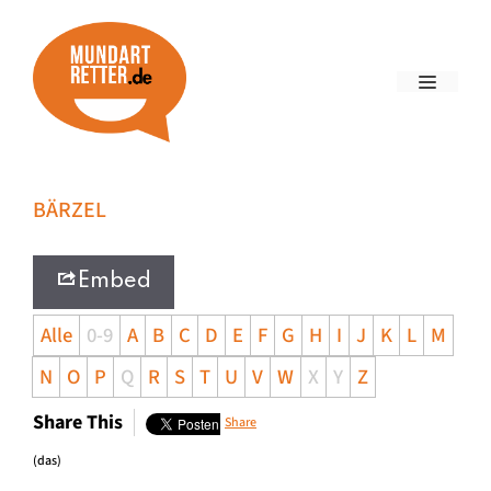
BÄRZEL
Embed
Alle
0-9
A
B
C
D
E
F
G
H
I
J
K
L
M
N
O
P
Q
R
S
T
U
V
W
X
Y
Z
Share This
Share
(das)