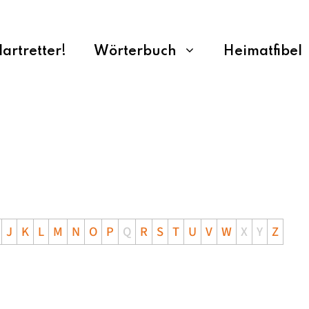
rtretter!
Wörterbuch
Heimatfibel
J
K
L
M
N
O
P
Q
R
S
T
U
V
W
X
Y
Z