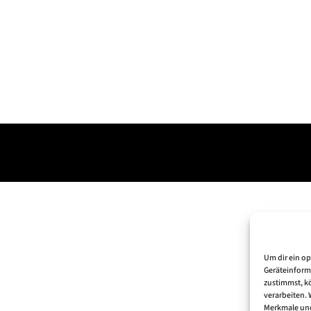
Um dir ein o
Geräteinform
zustimmst, kö
verarbeiten.
Merkmale und