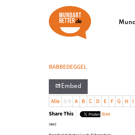
Munda
BABBEDEGGEL
Embed
Alle
0-9
A
B
C
D
E
F
G
H
I
Share This
Share
(der)