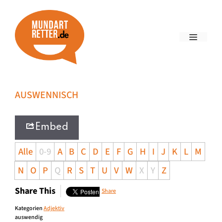
AUSWENNISCH
Embed
Alle
0-9
A
B
C
D
E
F
G
H
I
J
K
L
M
N
O
P
Q
R
S
T
U
V
W
X
Y
Z
Share This
Share
Kategorien
Adjektiv
auswendig