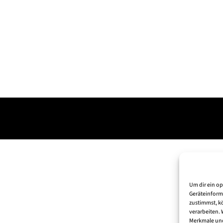
Um dir ein o
Geräteinform
zustimmst, kö
verarbeiten.
Merkmale und