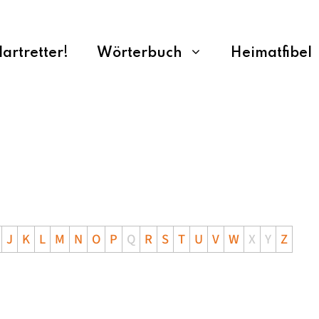
rtretter!
Wörterbuch
Heimatfibel
J
K
L
M
N
O
P
Q
R
S
T
U
V
W
X
Y
Z