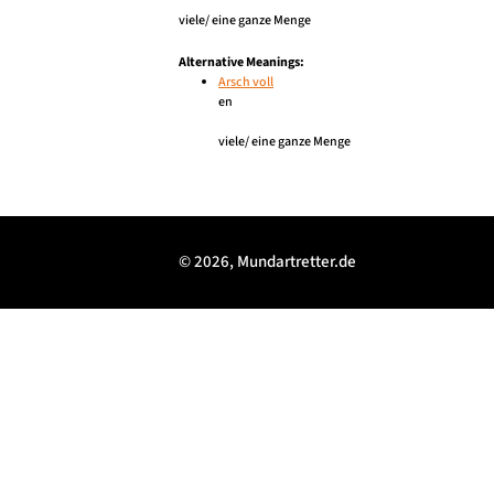
viele/ eine ganze Menge
Alternative Meanings:
Arsch voll
en
viele/ eine ganze Menge
© 2026, Mundartretter.de