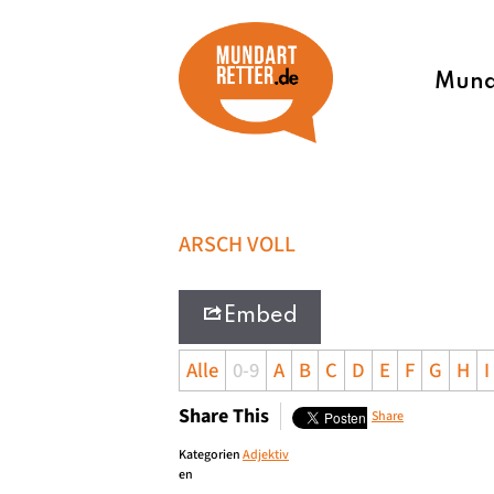
Munda
ARSCH VOLL
Embed
Alle
0-9
A
B
C
D
E
F
G
H
I
Share This
Share
Kategorien
Adjektiv
en