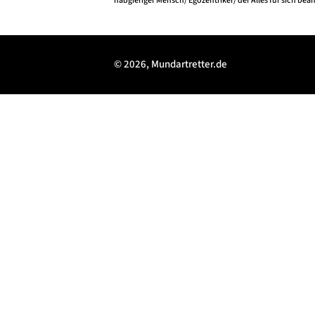
habgieriger Mensch/ Egozentriker/ der Alles für sich bean
© 2026, Mundartretter.de