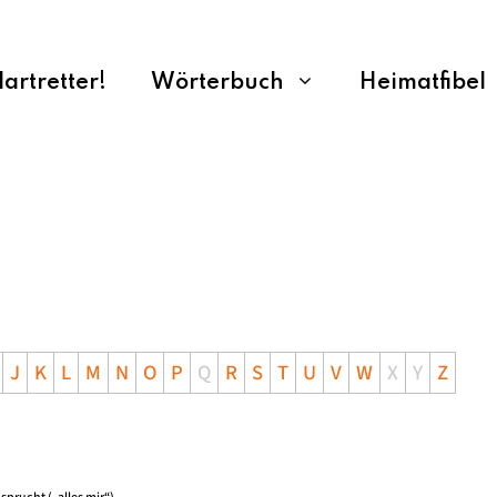
rtretter!
Wörterbuch
Heimatfibel
J
K
L
M
N
O
P
Q
R
S
T
U
V
W
X
Y
Z