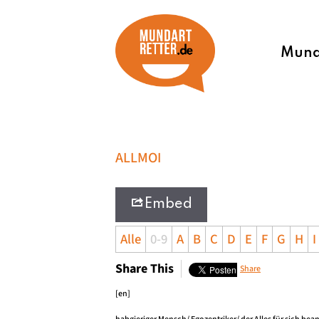
Munda
ALLMOI
Embed
Alle
0-9
A
B
C
D
E
F
G
H
I
Share This
Share
[en]