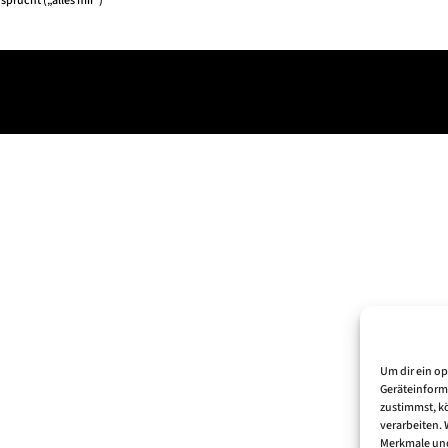
sprucht („alles mir“)
Um dir ein o
Geräteinform
zustimmst, kö
verarbeiten.
Merkmale und