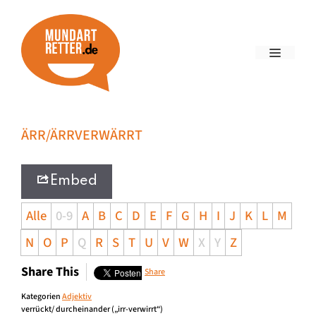
ÄRR/ÄRRVERWÄRRT
Embed
Alle
0-9
A
B
C
D
E
F
G
H
I
J
K
L
M
N
O
P
Q
R
S
T
U
V
W
X
Y
Z
Share This
Share
Kategorien
Adjektiv
verrückt/ durcheinander („irr-verwirrt“)