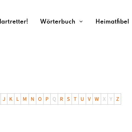
rtretter!
Wörterbuch
Heimatfibel
J
K
L
M
N
O
P
Q
R
S
T
U
V
W
X
Y
Z