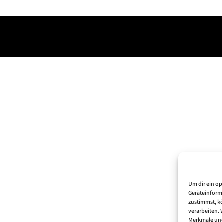
Um dir ein o
Geräteinform
zustimmst, kö
verarbeiten.
Merkmale und