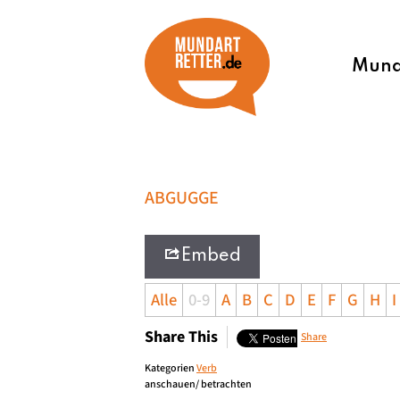
Munda
ABGUGGE
Embed
Alle
0-9
A
B
C
D
E
F
G
H
I
Share This
Share
Kategorien
Verb
anschauen/ betrachten