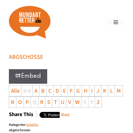
ABGSCHOSSE
Embed
Alle
0-9
A
B
C
D
E
F
G
H
I
J
K
L
M
N
O
P
Q
R
S
T
U
V
W
X
Y
Z
Share This
Share
Kategorien
Adjektiv
abgeschossen