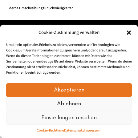
derbe Umschreibung für Schwierigkeiten
Impressum
|
Datenschu
tz
Cookie-Zustimmung verwalten
Um dir ein optimales Erlebnis zu bieten, verwenden wir Technologien wie
© 2026, Mundartretter.de
Cookies, um Geräteinformationen zu speichern und/oder darauf zuzugreifen.
Wenn du diesen Technologien zustimmst, können wir Daten wie das
Surfverhalten oder eindeutige IDs auf dieser Website verarbeiten. Wenn du deine
Zustimmung nicht erteilst oder zurückziehst, können bestimmte Merkmale und
Funktionen beeinträchtigt werden.
Akzeptieren
Ablehnen
Einstellungen ansehen
Cookie-Richtlinie
Datenschutz
Impressum