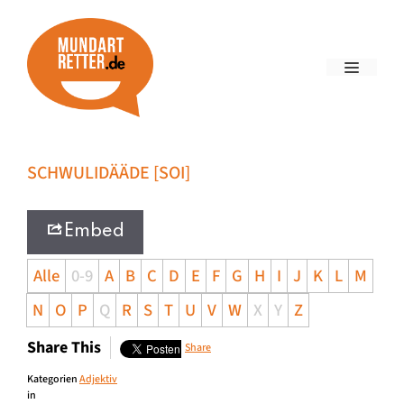
SCHWULIDÄÄDE [SOI]
Embed
Alle
0-9
A
B
C
D
E
F
G
H
I
J
K
L
M
N
O
P
Q
R
S
T
U
V
W
X
Y
Z
Share This
Share
Kategorien
Adjektiv
in