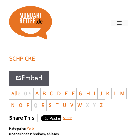
SCHPICKE
Embed
Alle
0-9
A
B
C
D
E
F
G
H
I
J
K
L
M
N
O
P
Q
R
S
T
U
V
W
X
Y
Z
Share This
Share
Kategorien
Verb
unerlaubt abschreiben/ ablesen