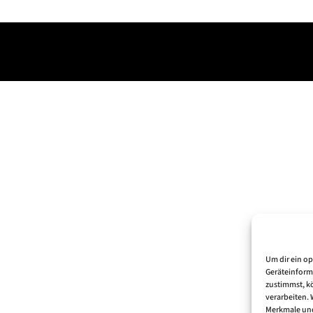
Um dir ein o
Geräteinform
zustimmst, kö
verarbeiten.
Merkmale und