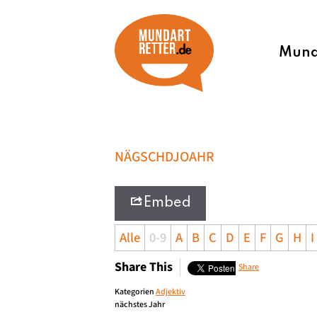
Munda
NÄGSCHDJOAHR
Embed
Alle
0-9
A
B
C
D
E
F
G
H
I
Share This
Share
Kategorien
Adjektiv
nächstes Jahr