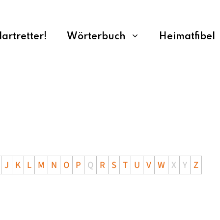
rtretter!
Wörterbuch
Heimatfibel
J
K
L
M
N
O
P
Q
R
S
T
U
V
W
X
Y
Z