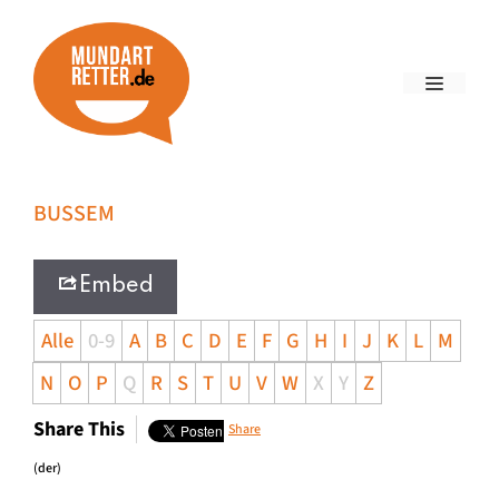
BUSSEM
Embed
Alle
0-9
A
B
C
D
E
F
G
H
I
J
K
L
M
N
O
P
Q
R
S
T
U
V
W
X
Y
Z
Share This
Share
(der)